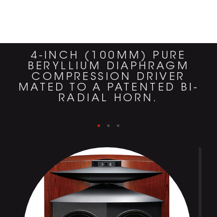
4-INCH (100MM) PURE
BERYLLIUM DIAPHRAGM
COMPRESSION DRIVER
MATED TO A PATENTED BI-
RADIAL HORN.