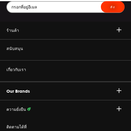
ส่ง
ร้านค้า
ไวเลส
สนับสนุน
เฮดโฟน
ซื้อของแท้
เกี่ยวกับเรา
โฮม ออดิโอ
ร้านค้าตัวแทนจำหน่ายอย่างเป็นทางการ
องค์กร ฮาแมน
Gaming
Our Brands
สนับสนุน โปรดักส์
ร่วมงานกับเรา
Specialty Audio
ความยั่งยืน
นโยบายส่วนบุคคล
ระดับมืออาชีพ
ติดตามความพยายามของเรา
ติดตามได้ที่