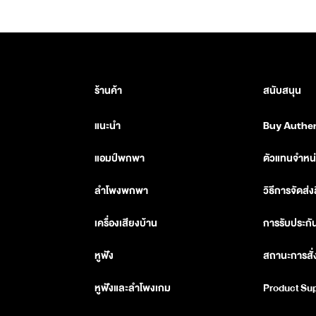
ร้านค้า
สนับสนุน
แนะนำ
Buy Authen
PRODUCTS
แอมป์พกพา
ตัวแทนจำหน
ลำโพงพกพา
วิธีการจัดส่ง
เครื่องเสียงบ้าน
การรับประกั
หูฟัง
สถานะการสั่ง
หูฟังและลำโพงเกม
Product Su