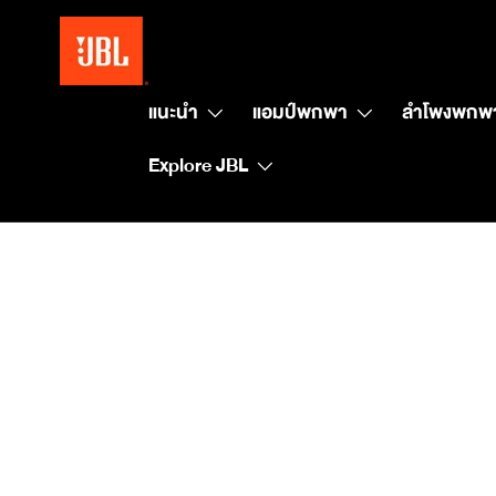
แนะนำ
แอมป์พกพา
ลำโพงพกพ
Explore JBL