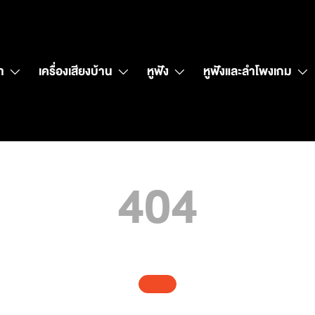
า
เครื่องเสียงบ้าน
หูฟัง
หูฟังและลำโพงเกม
404