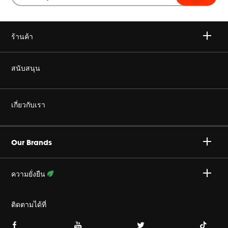
ร้านค้า
ไวเลส
สนับสนุน
เฮดโฟน
ซื้อของแท้
เกี่ยวกับเรา
โฮม ออดิโอ
ร้านค้าตัวแทนจำหน่ายอย่างเป็นทางการ
องค์กร ฮาแมน
Gaming
Our Brands
สนับสนุน โปรดักส์
ร่วมงานกับเรา
Specialty Audio
ความยั่งยืน
นโยบายส่วนบุคคล
ระดับมืออาชีพ
ติดตามความพยายามของเรา
ติดตามได้ที่
ข้อกำหนดการใช้
Accessories