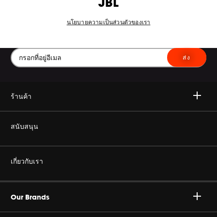
JBL
นโยบายความเป็นส่วนตัวของเรา
ส่ง
ร้านค้า
ไวเลส
สนับสนุน
เฮดโฟน
ซื้อของแท้
เกี่ยวกับเรา
โฮม ออดิโอ
ร้านค้าตัวแทนจำหน่ายอย่างเป็นทางการ
องค์กร ฮาแมน
Gaming
Our Brands
สนับสนุน โปรดักส์
ร่วมงานกับเรา