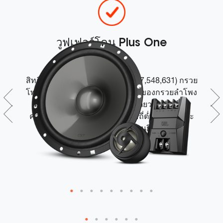
อ
วูฟเฟอร์โคน Plus One
สิทธิบัตร Harman (สิทธิบัตร US #7,548,631) กรวย
โพลีโพไพลีน Plus One™ ให้พื้นที่ของกรวยลำโพง
โ
ก
มากขึ้นกว่ากรวยอื่นๆในระดับเดียว ผลลัพท์คือ
ัลต
ความไวที่มากขึ้น เอ้าท์พุดความถี่ต่ำเพิ่มขึ้น และ
ร
จ
เสียงตัวโน๊ตดนตรีที่ชัดเจนยิ่งขึ้น
ร
ก
อ
ต