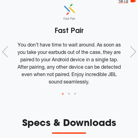
วีดีโอ
Fast Pair
,
You don’t have time to wait around. As soon as
L
you take your earbuds out of the case, they are
o
paired to your Android device in a single tap.
en
d
After pairing, any other device can be detected
b
even when not paired. Enjoy incredible JBL
y
sound seamlessly.
Specs & Downloads