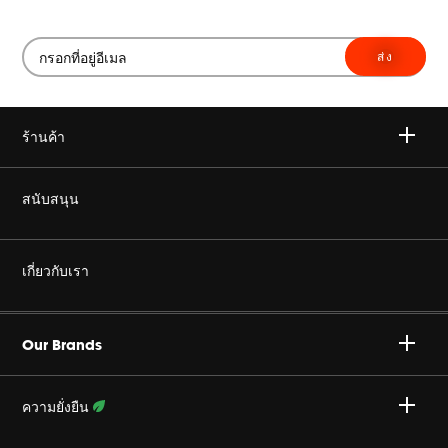
ส่ง
ร้านค้า
ไวเลส
สนับสนุน
เฮดโฟน
ซื้อของแท้
เกี่ยวกับเรา
โฮม ออดิโอ
ร้านค้าตัวแทนจำหน่ายอย่างเป็นทางการ
องค์กร ฮาแมน
Gaming
Our Brands
สนับสนุน โปรดักส์
ร่วมงานกับเรา
Specialty Audio
ความยั่งยืน
นโยบายส่วนบุคคล
ระดับมืออาชีพ