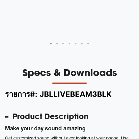
y
Specs & Downloads
รายการ#:
JBLLIVEBEAM3BLK
Product Description
Make your day sound amazing
Get customized sound without ever looking at your phone. Use