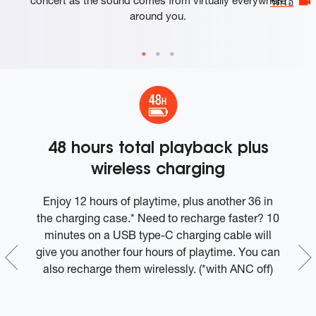
วีดีโอ
around you.
48 hours total playback plus
6
wireless charging
pe
Enjoy 12 hours of playtime, plus another 36 in
S
the charging case.* Need to recharge faster? 10
n
at
minutes on a USB type-C charging cable will
t
give you another four hours of playtime. You can
e
also recharge them wirelessly. (*with ANC off)
o