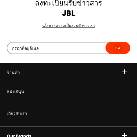
ลงทะเบียนรับข่าวสาร
JBL
นโยบายความเป็นส่วนตัวของเรา
ส่ง
ร้านค้า
ไวเลส
สนับสนุน
เฮดโฟน
ซื้อของแท้
เกี่ยวกับเรา
โฮม ออดิโอ
ร้านค้าตัวแทนจำหน่ายอย่างเป็นทางการ
องค์กร ฮาแมน
Gaming
Our Brands