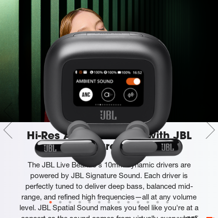
Hi-Res Audio Wireless with JBL
signature sound
The JBL Live Beam 3's 10mm dynamic drivers are
powered by JBL Signature Sound. Each driver is
perfectly tuned to deliver deep bass, balanced mid-
range, and refined high frequencies—all at any volume
level. JBL Spatial Sound makes you feel like you're at a
concert as the sound comes from virtually everywhere