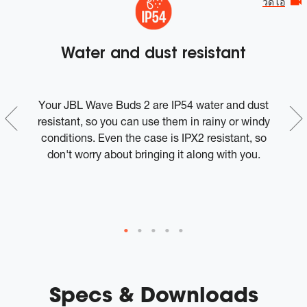
วีดีโอ
Water and dust resistant
st
Your JBL Wave Buds 2 are IP54 water and dust
o
resistant, so you can use them in rainy or windy
conditions. Even the case is IPX2 resistant, so
e
don't worry about bringing it along with you.
M
l
Specs & Downloads