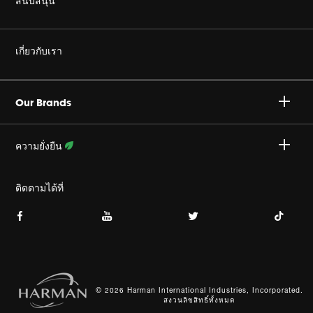
สนับสนุน
เฮดโฟน
ซื้อของแท้
เกี่ยวกับเรา
โฮม ออดิโอ
ร้านค้าตัวแทนจำหน่ายอย่างเป็นทางการ
องค์กร ฮาแมน
Gaming
Our Brands
สนับสนุน โปรดักส์
ร่วมงานกับเรา
Specialty Audio
ความยั่งยืน
นโยบายส่วนบุคคล
ระดับมืออาชีพ
ติดตามความพยายามของเรา
ติดตามได้ที่
ข้อกำหนดการใช้
Accessories
ดัชนีเว็บไซต์
© 2026 Harman International Industries, Incorporated.
สงวนลิขสิทธิ์ทั้งหมด