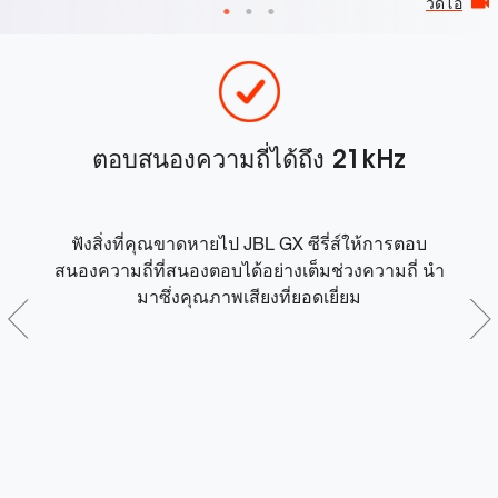
วีดีโอ
อ
ตอบสนองความถี่ได้ถึง 21kHz
ฟังสิ่งที่คุณขาดหายไป JBL GX ซีรี่ส์ให้การตอบ
สนองความถี่ที่สนองตอบได้อย่างเต็มช่วงความถี่ นำ
ก
ก
มาซึ่งคุณภาพเสียงที่ยอดเยี่ยม
ถ
ัลต
ฟ
จ
มา
ก
ไ
ส
ส
โ