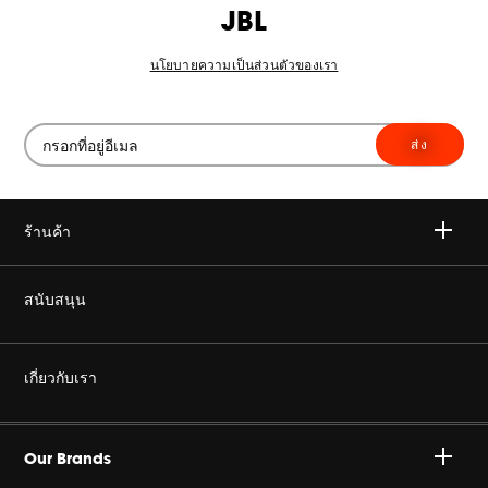
JBL
นโยบายความเป็นส่วนตัวของเรา
ส่ง
ร้านค้า
ไวเลส
สนับสนุน
เฮดโฟน
ซื้อของแท้
เกี่ยวกับเรา
โฮม ออดิโอ
ร้านค้าตัวแทนจำหน่ายอย่างเป็นทางการ
องค์กร ฮาแมน
Gaming
Our Brands
สนับสนุน โปรดักส์