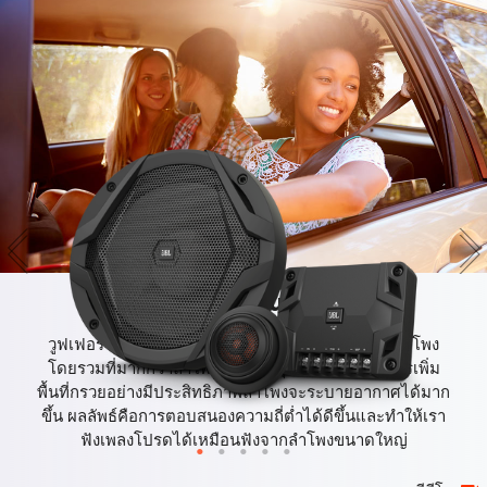
วูฟเฟอร์โคน Plus One™
วูฟเฟอร์โคน Plus One ของ GX600C ให้พื้นที่กรวยลำโพง
โดยรวมที่มากกว่าลำโพงตัวอื่นในรุ่นเดียวกัน ด้วยการเพิ่ม
พื้นที่กรวยอย่างมีประสิทธิภาพลำโพงจะระบายอากาศได้มาก
ขึ้น ผลลัพธ์คือการตอบสนองความถี่ต่ำได้ดีขึ้นและทำให้เรา
ฟังเพลงโปรดได้เหมือนฟังจากลำโพงขนาดใหญ่