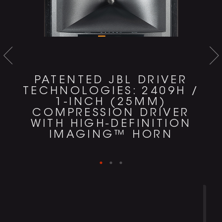
PATENTED JBL DRIVER
TECHNOLOGIES: 2409H /
1-INCH (25MM)
COMPRESSION DRIVER
WITH HIGH-DEFINITION
IMAGING™ HORN