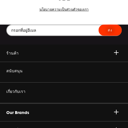
นโยบายความเป็นส่วนตัวของเรา
ส่ง
ร้านค้า
ไวเลส
สนับสนุน
เฮดโฟน
ซื้อของแท้
เกี่ยวกับเรา
โฮม ออดิโอ
ร้านค้าตัวแทนจำหน่ายอย่างเป็นทางการ
องค์กร ฮาแมน
Gaming
Our Brands
สนับสนุน โปรดักส์
ร่วมงานกับเรา
Specialty Audio