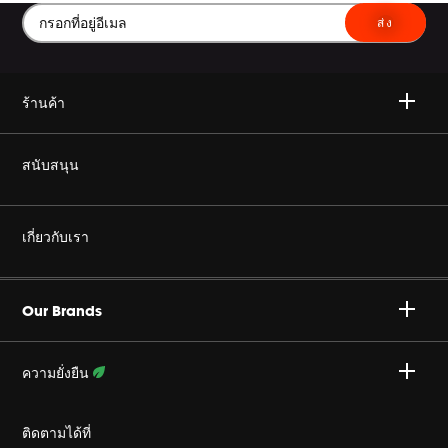
ส่ง
ร้านค้า
ไวเลส
สนับสนุน
เฮดโฟน
ซื้อของแท้
เกี่ยวกับเรา
โฮม ออดิโอ
ร้านค้าตัวแทนจำหน่ายอย่างเป็นทางการ
องค์กร ฮาแมน
Gaming
Our Brands
สนับสนุน โปรดักส์
ร่วมงานกับเรา
Specialty Audio
ความยั่งยืน
นโยบายส่วนบุคคล
ระดับมืออาชีพ
ติดตามความพยายามของเรา
ติดตามได้ที่