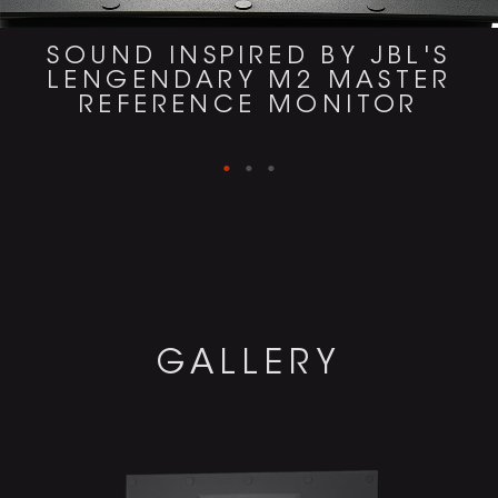
SOUND INSPIRED BY JBL'S
LENGENDARY M2 MASTER
REFERENCE MONITOR